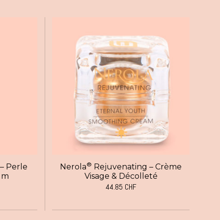
®
– Perle
Nerola
Rejuvenating – Crème
um
Visage & Décolleté
44.85
CHF