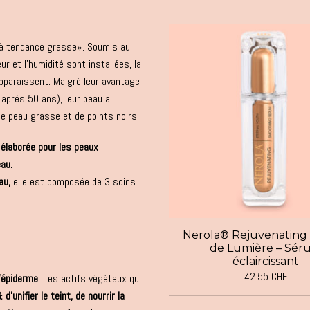
à tendance grasse». Soumis au
ur et l’humidité sont installées, la
paraissent. Malgré leur avantage
 après 50 ans), leur peau a
e peau grasse et de points noirs.
Switch The Language
élaborée pour les peaux
au.
eau,
elle est composée de 3 soins
Français
English
Nerola® Rejuvenating 
de Lumière – Sér
éclaircissant
42.55
CHF
’épiderme
. Les actifs végétaux qui
& d’unifier le teint, de nourrir la